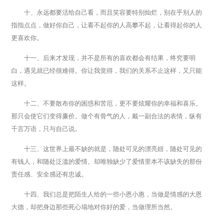
十、永远都要活给自己看，而且笑容要特别灿烂，别在乎别人的
指指点点，做好你自己，让看不起你的人高攀不起，让看得起你的人
更喜欢你。
十一、后来才发现，并不是所有的喜欢都会有结果，终究要明
白，遇见就已经很难得。你让我觉得，我们的关系不止这样，又只能
这样。
十二、不要散布你的困惑和苦厄，更不要炫耀你的幸福和喜乐。
那只会使它们变得廉价。做个有骨气的人，戴一副合法的表情，纵有
千言万语，只与自己说。
十三、这世界上最不缺的就是，随处可见的漂亮妞，随处可见的
有钱人，和随处泛滥的爱情。却唯独缺少了爱情里本不该缺失的那份
责任感、安全感还有忠诚。
十四、我们总是把陌生人给的一些小恩小惠，当做是情感的大恩
大德，却把身边那些死心塌地对你好的爱，当做理所当然。