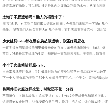
纤维素及矿物质，可以帮助排走身体内之废物及积聚的水分，从而收瘦腿
之效。 2、芝麻 芝麻它的亚麻仁油酸可以...
太懒了不想运动吗？懒人的福音来了！
深 夜 减 肥 - ▼ 又到了我们懒人锻炼的时间，今天我们来练习一下腿的几个
动作。 腿有我们人体负重很大的几个关节，而且脚底有很多穴位，因此我
们要多锻炼我们的脚，促进血液循...
少女辣妈baby都在勤奋晨起做运动，你还好意思在
一直觉得女明星是娱乐圈里最最神奇的存在，每天赶场跑通告、拍戏、做
节目，过着极其不规律的生活，却还能一直保持瘦瘦哒、美美哒，简直是
羡慕死我们这些凡人啦~老天爷爷太不公...
小个子女生简洁舒服style。
点击享瘦就瘦好身材，关注最具影响力的瘦身知识平台 你口口声声说放不
下一个人 等你真的见到了那个人 你却放不下手机 小个子女生简洁舒服style
模特身高159CM 165cm半熟女生的轻熟小性...
将两件旧衣服这样改造，时髦还不花一分钱
不用担心，搭姐来教你！ 这些穿搭TIPS， 让你轻松应对天气和温差变化，
这些旧物改造技巧， 让你变得心灵手巧， 换种生活方式，让心情放晴！ 还
等什么，快点学起来吧！ 针织衫 风...