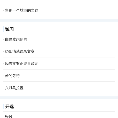
·
告别一个城市的文案
独闻
·
由偷麦想到的
·
婚姻情感语录文案
·
励志文案正能量鼓励
·
爱的等待
·
八月乌拉盖
开选
·
野风