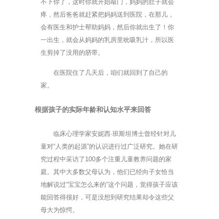
不下你了，这时你就开始敲门，妈妈的肚子就会
疼，然后爸爸就赶紧把妈妈送到医院，在那儿，
会有医生和护士帮助妈妈，然后你就出生了！你
一出生，就会从妈妈的乳房里吮吸乳汁，所以医
生剪掉了没用的脐带。
在医院住了几天后，咱们就回到了自己的
家。
根据孩子的实际年龄和认知水平来回答
临床心理学家安妮西·班斯坦博士曾经针对儿
童对“人类的起源”的认识进行过广泛研究。她在研
究过程中采访了100多个注重儿童教养问题的家
庭。其中大多数父母认为，他们已经向子女恰当
地解说过“宝宝怎么来的”这个问题，觉得孩子应该
能回答得很好，可是没想到研究结果却令这些父
母大为惊愕。