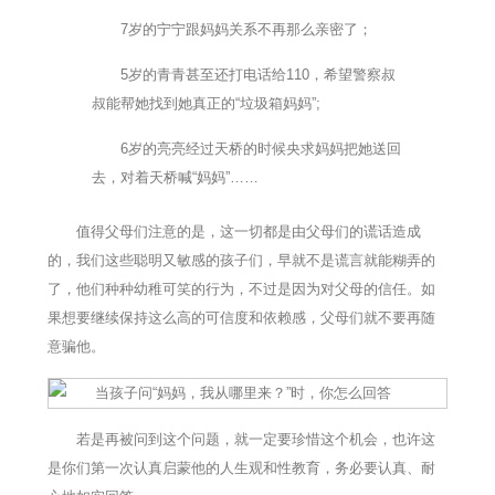
7岁的宁宁跟妈妈关系不再那么亲密了；
5岁的青青甚至还打电话给110，希望警察叔
叔能帮她找到她真正的“垃圾箱妈妈”;
6岁的亮亮经过天桥的时候央求妈妈把她送回
去，对着天桥喊“妈妈”……
值得父母们注意的是，这一切都是由父母们的谎话造成
的，我们这些聪明又敏感的孩子们，早就不是谎言就能糊弄的
了，他们种种幼稚可笑的行为，不过是因为对父母的信任。如
果想要继续保持这么高的可信度和依赖感，父母们就不要再随
意骗他。
若是再被问到这个问题，就一定要珍惜这个机会，也许这
是你们第一次认真启蒙他的人生观和性教育，务必要认真、耐