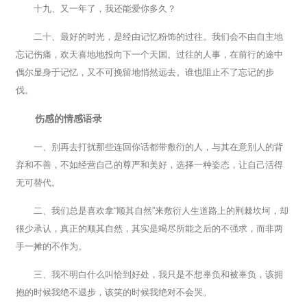
十九、又一年了，我还能爱你多久？
二十、最好的时光，是经由记忆粉饰的过往。我们会不由自主地
忘记伤痛，欢天喜地地投向下一个天国。过往的人事，在前行的途中
偶尔显身于记忆，又不可挽留地悄然远去。谁也阻止不了忘记的步
伐。
伤感的情感语录
一、别再去打扰那些连回你话都带敷衍的人，与其在意别人的背
弃和不善，不如经营自己的尊严和美好，选择一种姿态，让自己活得
无可替代。
二、我们总是喜欢拿“顺其自然”来敷衍人生道路上的荆棘坎坷，却
很少承认，真正的顺其自然，其实是竭尽所能之后的不强求，而非两
手一摊的不作为。
三、我不明白什么叫恰到好处，我只是不想辜负和被辜负，该拥
抱的时候我绝不退步，该笑的时候我绝对不会哭。