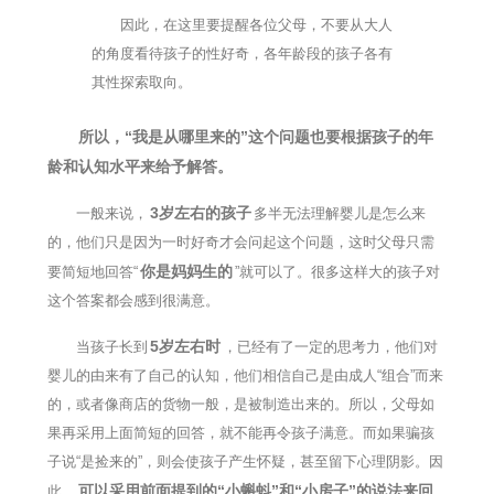
因此，在这里要提醒各位父母，不要从大人
的角度看待孩子的性好奇，各年龄段的孩子各有
其性探索取向。
所以，“我是从哪里来的”这个问题也要根据孩子的年
龄和认知水平来给予解答。
3岁左右的孩子
一般来说，
多半无法理解婴儿是怎么来
的，他们只是因为一时好奇才会问起这个问题，这时父母只需
你是妈妈生的
要简短地回答“
”就可以了。很多这样大的孩子对
这个答案都会感到很满意。
5岁左右时
当孩子长到
，已经有了一定的思考力，他们对
婴儿的由来有了自己的认知，他们相信自己是由成人“组合”而来
的，或者像商店的货物一般，是被制造出来的。所以，父母如
果再采用上面简短的回答，就不能再令孩子满意。而如果骗孩
子说“是捡来的”，则会使孩子产生怀疑，甚至留下心理阴影。因
可以采用前面提到的“小蝌蚪”和“小房子”的说法来回
此，