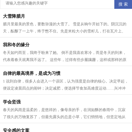
大雪降腊月
腊月里最美的景色，要数弥漫的大雪了。 雪是从晌午开始下的。阴沉沉的
天，酝酿了一上午，终于憋不住。先是米粒大小的雪籽儿，打在瓦片上、
枯枝上，沙沙作响。接着，雪籽中夹带...
我和冬的缘分
冬天如约而至，我终于盼来了她。 倒不是我喜欢寒冷，而是冬天的到来，
代表着春天就离我不远了。 这些年，过得有些步履蹒跚，这样或那样的原
因。所以我一直在期待着 人生 跟季节...
自律的最高境界，是成为习惯
1 说到自律，很多人会进入一个误区，认为强度是自律的核心。决定早起，
便设定凌晨四点的闹钟；决定减肥，便选择节食加高难度运动……兴冲冲
立目标，却因为强度太大，内心已有...
学会坚强
春天的风雨是温柔的，是慈祥的，像母亲的手，在润如酥的春雨中，沉寂
了很久的万物复苏了，但最先露头的总是小草，它们悄悄地，但坚定地从
土里钻出来，为山野铺上一层绿色，充...
安全感的文案