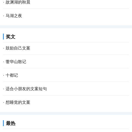
·
故渊湖的秋晨
·
马湖之夜
奖文
·
鼓励自己文案
·
蓥华山散记
·
十都记
·
适合小朋友的文案短句
·
想睡觉的文案
最热