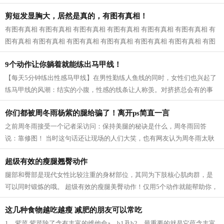
近一看，原来是婆婆和公公，我已经快...
剪短发显胸大，居然是真的，有图有真相！
有图有真相 有图有真相 有图有真相 有图有真相 有图有真相 有图有真相 有
图有真相 有图有真相 有图有真相 有图有真相 有图有真相 有图有真相 有图
有真相...
9个动作让你躺着就能练出马甲线！
【每天5分钟练出性感马甲线】在男性勤练人鱼线的同时，女性们也兴起了
练马甲线的风潮：结实的小腹，性感的线条让人称羡。对挤挤总会有的事
业线，拥有马甲线的女性呈现的体态更...
你们都被周冬雨杨紫的腿给骗了！离开ps简直一言
之前周冬雨接受一个记者采访问：保持美腿的秘诀是什么，周冬雨回答
说：靠修图！ 当时这句话还让现场的人们大笑，也有网友认为周冬雨太耿
直，然而，看了一些没有后期修的图片之...
超级有效的瘦腿翘臀动作
腿部和臀部是现代女性比较注重的身材部位，其同为下肢核心肌肉群，是
可以同时锻炼的哦。 超级有效的瘦腿美臀动作！仅用5个动作就能帮助你，
瘦出性感美腿，同时还塑造紧致翘臀...
这几种食物越吃越瘦 减肥的朋友可以常吃
1、紫菜 紫菜除了含有丰富的维他命a、b1及b2，最重要的就是它蕴含丰富