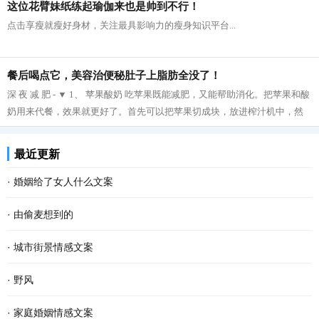
这位花臂妹纸练起瑜伽来也是帅到不行！
点击享瘦就瘦好身材，关注最具影响力的瘦身知识平台...
餐后喝点它，美容治便秘肚子上脂肪全没了！
深 夜 减 肥 - ▼ 1、 苹果酸奶 吃苹果既能减肥，又能帮助消化。把苹果和酸
奶用来代餐，效果就更好了。首先可以把苹果切成块，放进榨汁机中，然
后再把榨好的苹果汁与酸奶拌在一起...
最近更新
·
婚姻给了女人什么文案
·
由偷麦想到的
·
城市街景情感文案
·
野风
·
家庭婚姻情感文案