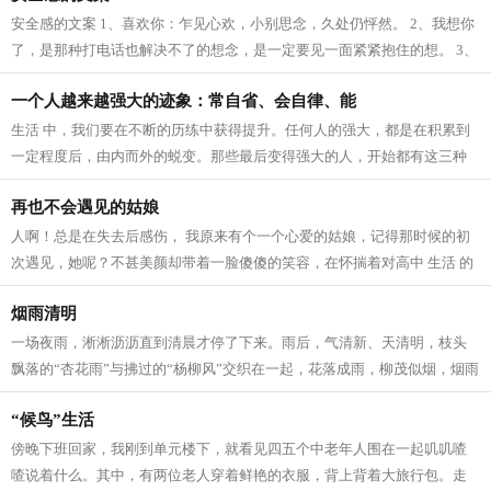
安全感的文案 1、喜欢你：乍见心欢，小别思念，久处仍怦然。 2、我想你
了，是那种打电话也解决不了的想念，是一定要见一面紧紧抱住的想。 3、
我爱这个世界上的三件事：太阳，月...
一个人越来越强大的迹象：常自省、会自律、能
生活 中，我们要在不断的历练中获得提升。任何人的强大，都是在积累到
一定程度后，由内而外的蜕变。那些最后变得强大的人，开始都有这三种
迹象。 常自省 人生 路上，每个人的境...
再也不会遇见的姑娘
人啊！总是在失去后感伤， 我原来有个一个心爱的姑娘，记得那时候的初
次遇见，她呢？不甚美颜却带着一脸傻傻的笑容，在怀揣着对高中 生活 的
向往，在人群中拥挤寻找着我的老师...
烟雨清明
一场夜雨，淅淅沥沥直到清晨才停了下来。雨后，气清新、天清明，枝头
飘落的“杏花雨”与拂过的“杨柳风”交织在一起，花落成雨，柳茂似烟，烟雨
清明寄深情。 清明，逐雨而来。...
“候鸟”生活
傍晚下班回家，我刚到单元楼下，就看见四五个中老年人围在一起叽叽喳
喳说着什么。其中，有两位老人穿着鲜艳的衣服，背上背着大旅行包。走